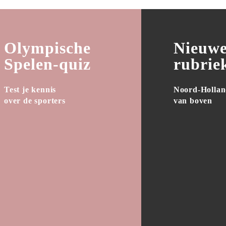
Olympische

Nieuwe
Spelen-quiz
rubrie
Test je kennis

Noord-Hollan
over de sporters
van boven