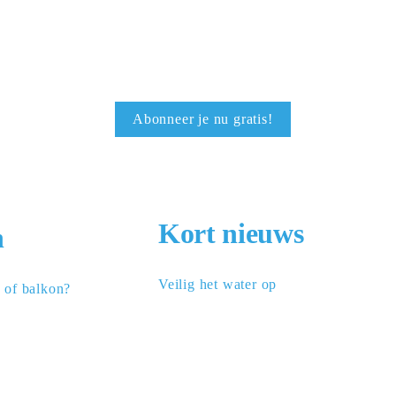
Abonneer je nu gratis!
Kort nieuws
n
Veilig het water op
n of balkon?