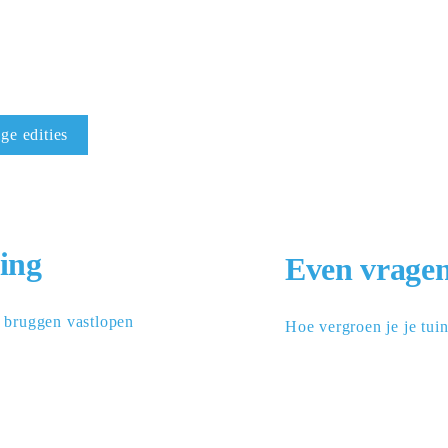
ge edities
ing
Even vrage
bruggen vastlopen
Hoe vergroen je je tui