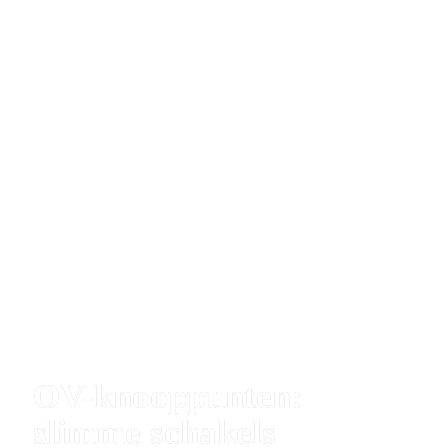
OV-knooppunten: 
slimme schakels