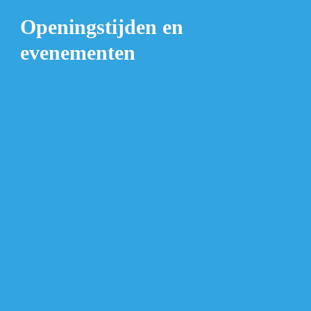
Openingstijden en 
evenementen
Evenement in juni:
Pop op het Pink
www.zaanschemolen.nl