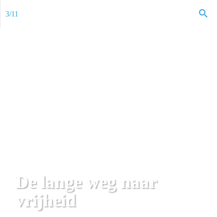
3
/
11
De lange weg naar 
vrijheid