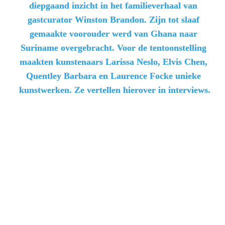
diepgaand inzicht in het familieverhaal van 
gastcurator Winston Brandon. Zijn tot slaaf 
gemaakte voorouder werd van Ghana naar 
Suriname overgebracht. Voor de tentoonstelling 
maakten kunstenaars Larissa Neslo, Elvis Chen, 
Quentley Barbara en Laurence Focke unieke 
kunstwerken. Ze vertellen hierover in interviews.
De kunstwerken reflecteren op de relatie van de kunstenaars 
tot de Trans-Atlantische slavenhandel. Ze hebben uniek werk 
gemaakt dat symbool staat voor de manier waarop zij kijken 
naar dit onderdeel van ons gemeenschappelijke verleden. Zij 
nemen de bezoeker mee van deze donkere periode in de 
geschiedenis richting een toekomst waarin gelijkheid en 
inclusie centraal staan.