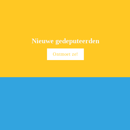
Nieuwe gedeputeerden
Ontmoet ze!