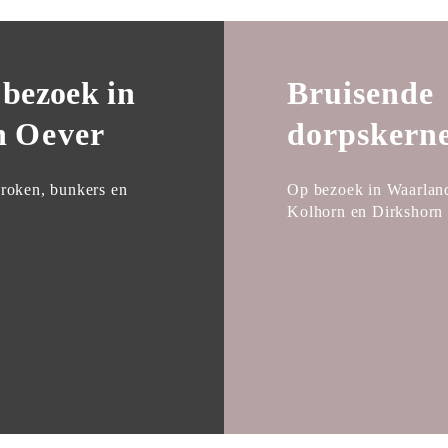
bezoek in

Bruisende

 
Oev
e
r
dorpskern
 roken, bunkers en

Op bezoek in Waarland
Kolhorn en Dirkshorn