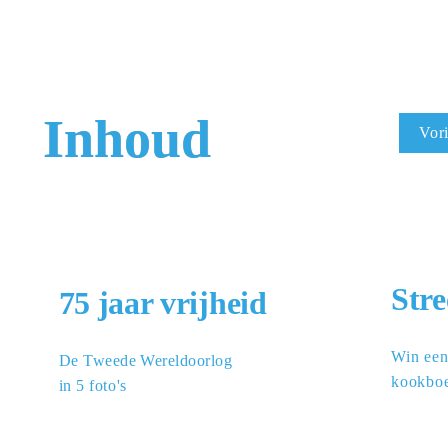
Inhoud
Vori
Str
75 jaar vrijheid
Win een
De Tweede Wereldoorlog

kookbo
in 5 fo
to's