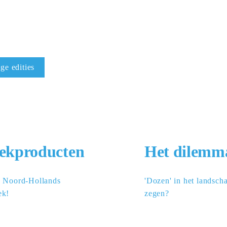
ge edities
eekproducten
Het dilemm
 Noord-Hollands 
'Dozen' in het landscha
ek!
zegen?