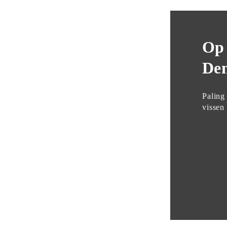
Innovaties langs 
Op 
de weg
Den
Sinusmaaien, longdots

Paling
en bermgrassap
vissen